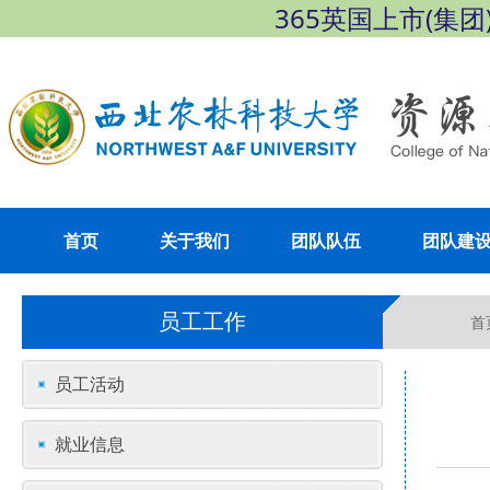
365英国上市(集团)有限
首页
关于我们
团队队伍
团队建
员工工作
首
员工活动
就业信息